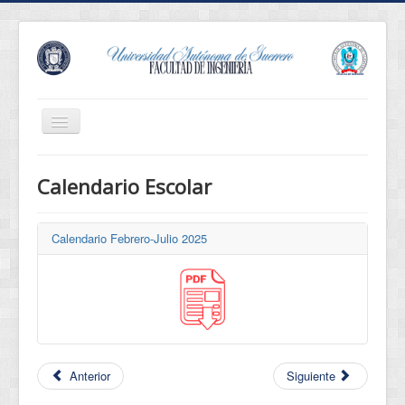
Cambiar
navegación
Revista Innova
Calendario Escolar
Eventos
Conócenos
Calendario Febrero-Julio 2025
Oferta Educativa
Estudiantes
Egresados
Normatividad
Anterior
Siguiente
Servicios