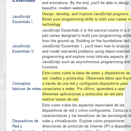
Essentials
and animations. By the end, you'll be able to design
beautiful, modern websites.
Design, develop, and improve JavaScript programs.
JavaScript
Boost your programming skills to start your career in
Essentials I
technology.
JavaScript Essentials 2 is the second course in a 2-
part series designed to build your programming skill
from the ground up. Building on the foundations laid 
JavaScript
JavaScript Essentials 1, you'll learn how to analyze
Essentials II
and model real-world problems using object-oriented
programming and explore more intricate aspects of
JavaScript such as asynchronous programming and
functions.
Este curso cubre la base de redes y dispositivos de
red, medios y protocolos. Observará datos que fluy
Conceptos
a través de una red y configurará dispositivos para
básicos de redes
conectarse a redes. Por último, aprenderá a usar
diferentes aplicaciones y protocolos de red para
realizar tareas de red.
Este curso cubre los aspectos esenciales de los
dispositivos de red y cómo configurarlos. Conozca l
características y los beneficios de las tecnologías d
Dispositivos de
nube y virtualización. Explore cómo proporcionar
Red y
direcciones de protocolo de Internet (IP) a dispositi