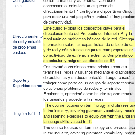
Configuración
de forma manual y automática. Con este
inicial
conocimiento, calculará un esquema de
direccionamiento IP, configurará dispositivos Cisco
para crear una red pequeña y probará si hay proble
de conectividad.
Este curso explora los conceptos clave para el
direccionamiento del Protocolo de Internet (IP) y la
Direccionamiento
resolución de problemas básicos de la red. Obtenga
de red y solución
información sobre las capas física, de enlace de da
de problemas
y de red y cómo funcionan juntas para proporcionar
básicos
conectividad de extremo a extremo. Comprenda có
se calculan y asignan las direcciones IP.
Comenzará aprendiendo cómo brindar soporte a
terminales, redes y usuarios mediante el diagnóstic
de problemas y su documentación. Luego, pasará a
Soporte y
trabajar como parte de un equipo de soporte técnico
Seguridad de red
solucionará problemas de redes y terminales.
Finalmente, aprenderá cómo brindar soporte remoto 
los usuarios y acceder a las redes
The course focuses on terminology and phrases us
in the industry, covering grammar, vocabulary, readi
English for IT 1
and listening exercises to equip you with the English
language skills valued in IT.
The course focuses on terminology and phrases us
in the industry, covering grammar, vocabulary, readi