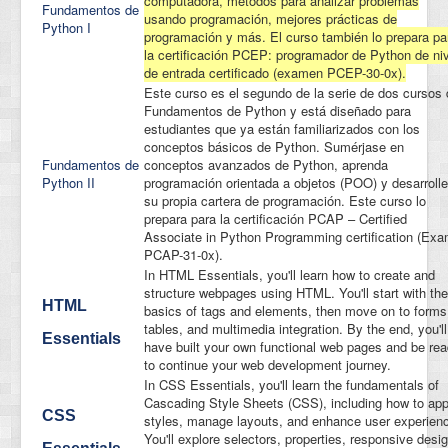
computadora, métodos para analizar problemas
Fundamentos de
usando programación, mejores prácticas de
Python I
programación y más. El curso también lo prepara pa
la certificación PCEP: programador de Python de ni
de entrada certificado (examen PCEP-30-0x).
Este curso es el segundo de la serie de dos cursos
Fundamentos de Python y está diseñado para
estudiantes que ya están familiarizados con los
conceptos básicos de Python. Sumérjase en
Fundamentos de
conceptos avanzados de Python, aprenda
Python II
programación orientada a objetos (POO) y desarrolle
su propia cartera de programación. Este curso lo
prepara para la certificación PCAP – Certified
Associate in Python Programming certification (Ex
PCAP-31-0x).
In HTML Essentials, you'll learn how to create and
structure webpages using HTML. You'll start with the
HTML
basics of tags and elements, then move on to forms
tables, and multimedia integration. By the end, you'll
Essentials
have built your own functional web pages and be re
to continue your web development journey.
In CSS Essentials, you'll learn the fundamentals of
Cascading Style Sheets (CSS), including how to app
CSS
styles, manage layouts, and enhance user experien
You'll explore selectors, properties, responsive desig