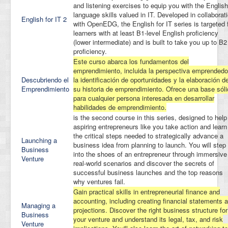
and listening exercises to equip you with the English
language skills valued in IT. Developed in collaborat
English for IT 2
with OpenEDG, the English for IT series is targeted 
learners with at least B1-level English proficiency
(lower intermediate) and is built to take you up to B2
proficiency.
Este curso abarca los fundamentos del
emprendimiento, incluida la perspectiva emprendedo
Descubriendo el
la identificación de oportunidades y la elaboración d
Emprendimiento
su historia de emprendimiento. Ofrece una base sól
para cualquier persona interesada en desarrollar
habilidades de emprendimiento.
is the second course in this series, designed to help
aspiring entrepreneurs like you take action and learn
the critical steps needed to strategically advance a
Launching a
business idea from planning to launch. You will step
Business
into the shoes of an entrepreneur through immersive
Venture
real-world scenarios and discover the secrets of
successful business launches and the top reasons
why ventures fail.
Gain practical skills in entrepreneurial finance and
accounting, including creating financial statements 
Managing a
projections. Discover the right business structure for
Business
your venture and understand its legal, tax, and risk
Venture