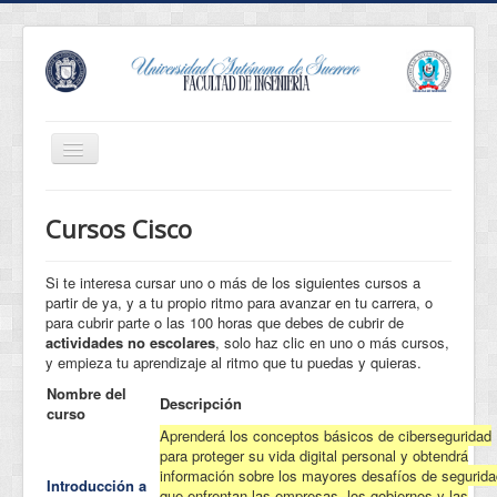
Cambiar
navegación
Revista Innova
Cursos Cisco
Eventos
Conócenos
Si te interesa cursar uno o más de los siguientes cursos a
partir de ya, y a tu propio ritmo para avanzar en tu carrera, o
Oferta Educativa
para cubrir parte o las 100 horas que debes de cubrir de
actividades no escolares
, solo haz clic en uno o más cursos,
Estudiantes
y empieza tu aprendizaje al ritmo que tu puedas y quieras.
Egresados
Nombre del
Descripción
curso
Normatividad
Aprenderá los conceptos básicos de ciberseguridad
para proteger su vida digital personal y obtendrá
Servicios
información sobre los mayores desafíos de segurida
Introducción a
que enfrentan las empresas, los gobiernos y las