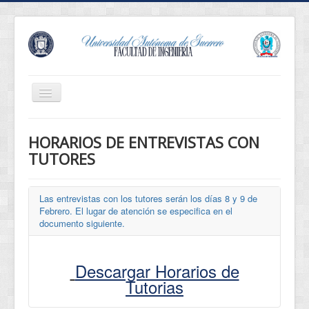
Cambiar
navegación
Revista Innova
HORARIOS DE ENTREVISTAS CON
Eventos
TUTORES
Conócenos
Oferta Educativa
Las entrevistas con los tutores serán los días 8 y 9 de
Febrero. El lugar de atención se especifica en el
Estudiantes
documento siguiente.
Egresados
Descargar Horarios de
Normatividad
Tutorias
Servicios