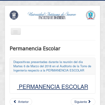
Cambiar
navegación
Revista Innova
Permanencia Escolar
Eventos
Conócenos
Diapositivas presentadas durante la reunión del día
Martes 6 de Marzo del 2018 en el Auditorio de la Torre de
Oferta Educativa
Ingeniería respecto a la PERMANENCIA ESCOLAR
Estudiantes
Egresados
PERMANENCIA ESCOLAR
Normatividad
Servicios
Anterior
Siguiente