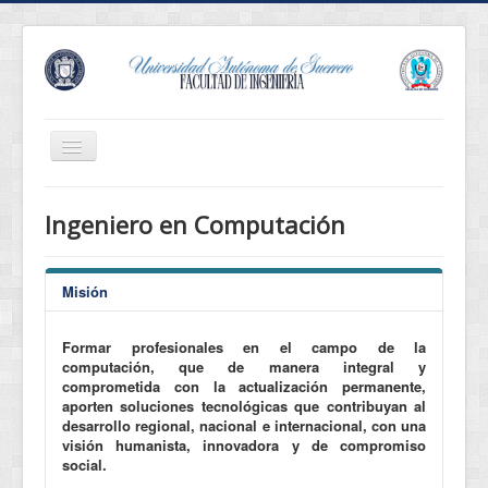
Cambiar
navegación
Revista Innova
Ingeniero en Computación
Eventos
Conócenos
Misión
Oferta Educativa
Formar profesionales en el campo de la
Estudiantes
computación, que de manera integral y
Egresados
comprometida con la actualización permanente,
aporten soluciones tecnológicas que contribuyan al
Normatividad
desarrollo regional, nacional e internacional, con una
visión humanista, innovadora y de compromiso
Servicios
social.