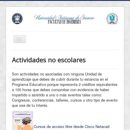
Cambiar
navegación
Revista Innova
Actividades no escolares
Eventos
Conócenos
Son actividades no asociadas con ninguna Unidad de
aprendizaje que debes de cubrir durante tu estancia en el
Oferta Educativa
Programa Educativo porque representa 2 créditos equivalentes
a 100 horas que debes comprobar con evidencia de haber
Estudiantes
impartido o asistido a uno o más eventos tales como:
Congresos, conferencias, talleres, cursos u otro tipo de evento
Egresados
que sea de tu interés.
Normatividad
Servicios
Cursos de acceso libre desde Cisco Netacad