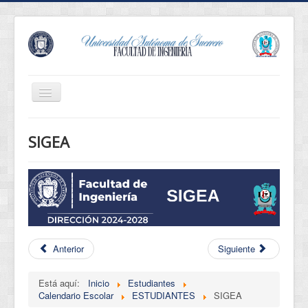
Cambiar
navegación
Revista Innova
SIGEA
Eventos
Conócenos
Oferta Educativa
Estudiantes
Egresados
Anterior
Siguiente
Normatividad
Está aquí:
Inicio
Estudiantes
Servicios
Calendario Escolar
ESTUDIANTES
SIGEA