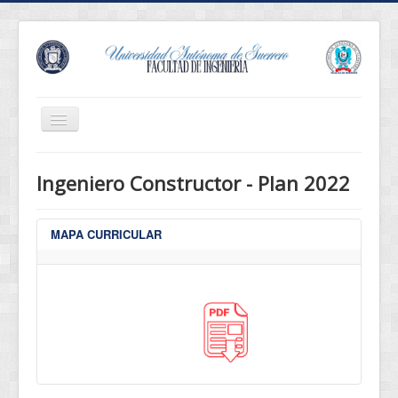
Cambiar
navegación
Revista Innova
Ingeniero Constructor - Plan 2022
Eventos
Conócenos
MAPA CURRICULAR
Oferta Educativa
Estudiantes
Egresados
Normatividad
Servicios